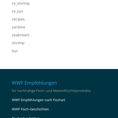
re_shrimp
re_tun
recipes
sardine
seabream
shrimp
tun
WWF Empfehlungen
für nachhaltige Fisch- und Meeresfrüchteprodukte
WWF Empfehlungen nach Fischart
WWF Fisch-Geschichten