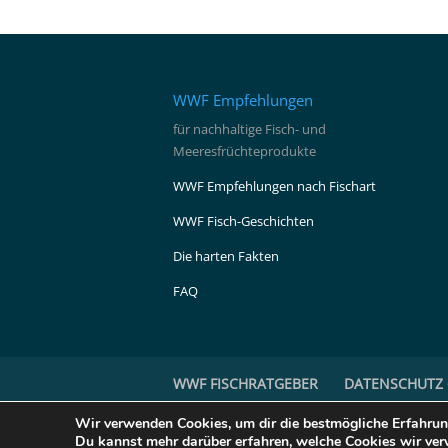
WWF Empfehlungen
für nachhaltige Fisch- und
Meeresfrüchteprodukte
WWF Empfehlungen nach Fischart
WWF Fisch-Geschichten
Die harten Fakten
FAQ
WWF FISCHRATGEBER
DATENSCHUTZ 
Wir verwenden Cookies, um dir die bestmögliche Erfahrun
© WWF |
www.wwf.de
|
www.fishforward.eu
-
Du kannst mehr darüber erfahren, welche Cookies wir ver