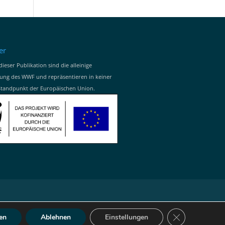
er
dieser Publikation sind die alleinige
ung des WWF und repräsentieren in keiner
Standpunkt der Europäischen Union.
GDPR Cookie-B
en
Ablehnen
Einstellungen