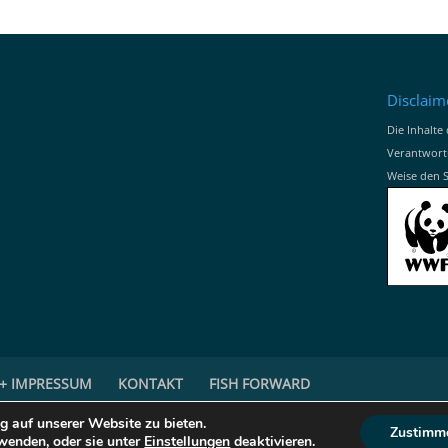
Disclaim
Die Inhalte 
Verantwort
Weise den 
+ IMPRESSUM
KONTAKT
FISH FORWARD
g auf unserer Website zu bieten.
Zustimm
 Sie befinden sich hier:
fischratgeber.wwf.de
wenden, oder sie unter
Einstellungen
deaktivieren.