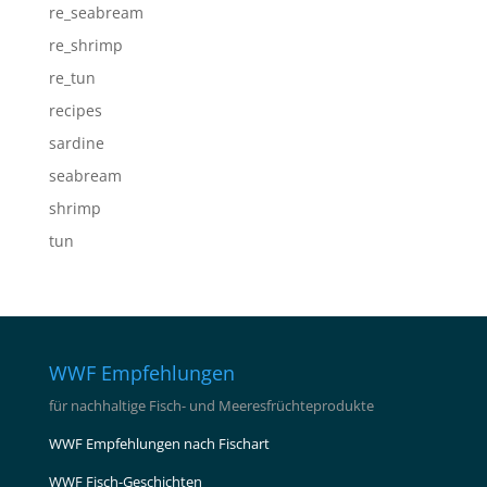
re_seabream
re_shrimp
re_tun
recipes
sardine
seabream
shrimp
tun
WWF Empfehlungen
für nachhaltige Fisch- und Meeresfrüchteprodukte
WWF Empfehlungen nach Fischart
WWF Fisch-Geschichten