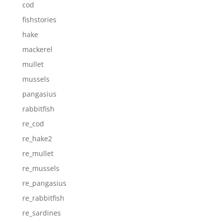
cod
fishstories
hake
mackerel
mullet
mussels
pangasius
rabbitfish
re_cod
re_hake2
re_mullet
re_mussels
re_pangasius
re_rabbitfish
re_sardines