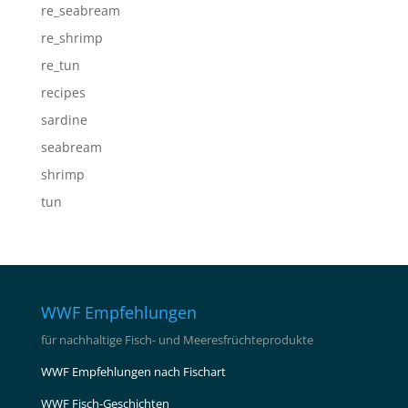
re_seabream
re_shrimp
re_tun
recipes
sardine
seabream
shrimp
tun
WWF Empfehlungen
für nachhaltige Fisch- und Meeresfrüchteprodukte
WWF Empfehlungen nach Fischart
WWF Fisch-Geschichten