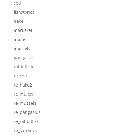
cod
fishstories
hake
mackerel
mullet
mussels
pangasius
rabbitfish
re_cod
re_hake2
re_mullet
re_mussels
re_pangasius
re_rabbitfish
re_sardines