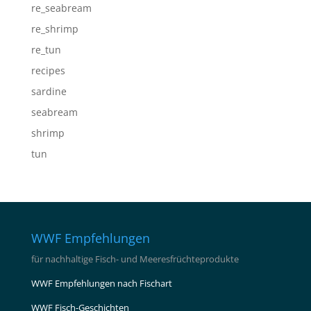
re_seabream
re_shrimp
re_tun
recipes
sardine
seabream
shrimp
tun
WWF Empfehlungen
für nachhaltige Fisch- und Meeresfrüchteprodukte
WWF Empfehlungen nach Fischart
WWF Fisch-Geschichten