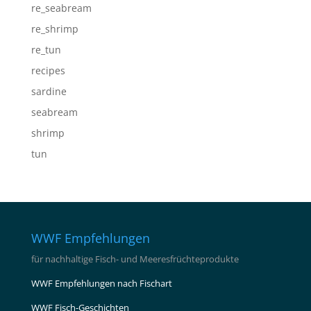
re_seabream
re_shrimp
re_tun
recipes
sardine
seabream
shrimp
tun
WWF Empfehlungen
für nachhaltige Fisch- und Meeresfrüchteprodukte
WWF Empfehlungen nach Fischart
WWF Fisch-Geschichten