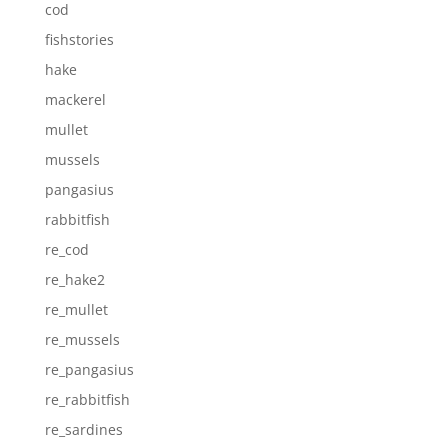
cod
fishstories
hake
mackerel
mullet
mussels
pangasius
rabbitfish
re_cod
re_hake2
re_mullet
re_mussels
re_pangasius
re_rabbitfish
re_sardines