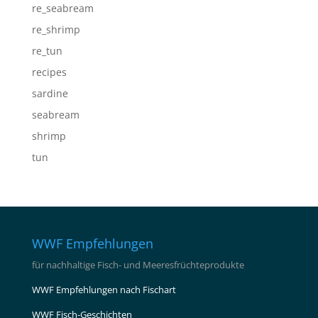
re_seabream
re_shrimp
re_tun
recipes
sardine
seabream
shrimp
tun
WWF Empfehlungen
für nachhaltige Fisch- und Meeresfrüchteprodukte
WWF Empfehlungen nach Fischart
WWF Fisch-Geschichten