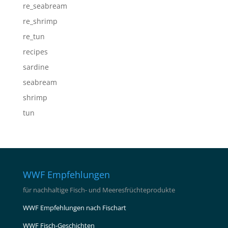
re_seabream
re_shrimp
re_tun
recipes
sardine
seabream
shrimp
tun
WWF Empfehlungen
für nachhaltige Fisch- und Meeresfrüchteprodukte
WWF Empfehlungen nach Fischart
WWF Fisch-Geschichten