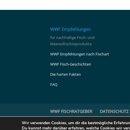
WWF Empfehlungen
für nachhaltige Fisch- und
Meeresfrüchteprodukte
WWF Empfehlungen nach Fischart
WWF Fisch-Geschichten
Die harten Fakten
FAQ
WWF FISCHRATGEBER
DATENSCHUTZ 
Wir verwenden Cookies, um dir die bestmögliche Erfahrun
© WWF |
www.wwf.de
|
www.fishforward.eu
-
Du kannst mehr darüber erfahren, welche Cookies wir ver