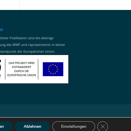
er
dieser Publikation sind die alleinige
ung des WWF und repräsentieren in keiner
Standpunkt der Europäischen Union.
GDPR Cookie-B
en
Ablehnen
Einstellungen