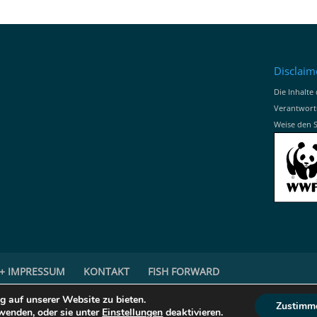
Disclaim
Die Inhalte 
Verantwort
Weise den 
+ IMPRESSUM
KONTAKT
FISH FORWARD
g auf unserer Website zu bieten.
Zustimm
 Sie befinden sich hier:
fischratgeber.wwf.de
wenden, oder sie unter
Einstellungen
deaktivieren.